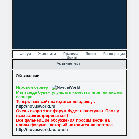
Форум
Участники
Правила
Поиск
Регистрация
Войти
Активные темы
Объявление
Игровой сервер :
Мы всегда будем улучшать качество игры на нашем
сервере!
Теперь наш сайт находится по адресу :
http://novusworld.ru
Очень скоро этот форум будет недоступен. Прошу
всех зарегистрироваться!
Все дальнейшие обсуждения просим вести на
новом форуме , который находится на портале
http://novusworld.ru/forum