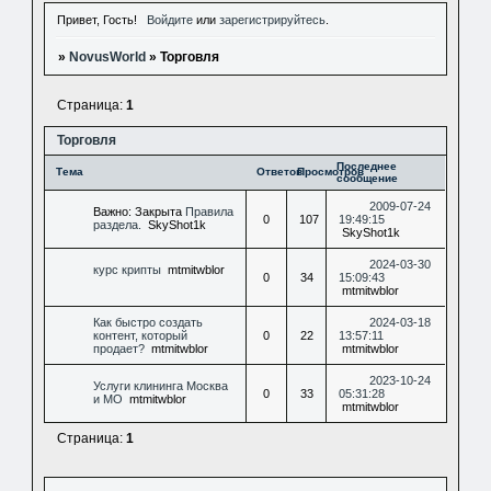
Привет, Гость!
Войдите
или
зарегистрируйтесь
.
»
NovusWorld
»
Торговля
Страница:
1
Торговля
Последнее
Тема
Ответов
Просмотров
сообщение
2009-07-24
Важно:
Закрыта
Правила
0
107
19:49:15
раздела.
SkyShot1k
SkyShot1k
2024-03-30
курс крипты
mtmitwblor
0
34
15:09:43
mtmitwblor
Как быстро создать
2024-03-18
контент, который
0
22
13:57:11
продает?
mtmitwblor
mtmitwblor
2023-10-24
Услуги клининга Москва
0
33
05:31:28
и МО
mtmitwblor
mtmitwblor
Страница:
1