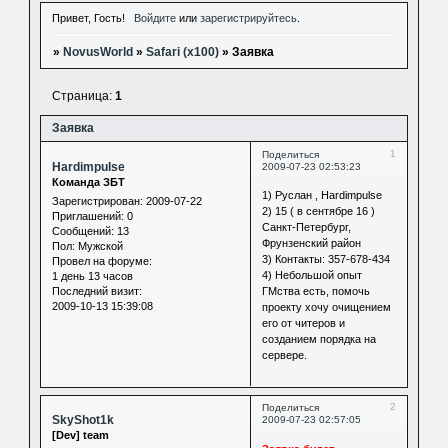
Привет, Гость!
Войдите
или
зарегистрируйтесь
.
»
NovusWorld
»
Safari (x100)
»
Заявка
Страница:
1
Заявка
1
Поделиться
Hardimpulse
2009-07-23 02:53:23
Команда ЗБТ
1) Руслан , Hardimpulse
Зарегистрирован
: 2009-07-22
2) 15 ( в сентябре 16 )
Приглашений:
0
Санкт-Петербург,
Сообщений:
13
Фрунзенский район
Пол:
Мужской
3) Контакты: 357-678-434
Провел на форуме:
4) Небольшой опыт
1 день 13 часов
Последний визит:
ГМства есть, помочь
2009-10-13 15:39:08
проекту хочу очищением
его от читеров и
созданием порядка на
сервере.
2
Поделиться
SkyShot1k
2009-07-23 02:57:05
[Dev] team