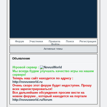
Форум
Участники
Правила
Поиск
Регистрация
Войти
Активные темы
Объявление
Игровой сервер :
Мы всегда будем улучшать качество игры на нашем
сервере!
Теперь наш сайт находится по адресу :
http://novusworld.ru
Очень скоро этот форум будет недоступен. Прошу
всех зарегистрироваться!
Все дальнейшие обсуждения просим вести на
новом форуме , который находится на портале
http://novusworld.ru/forum