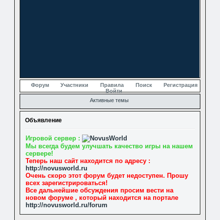
Форум
Участники
Правила
Поиск
Регистрация
Войти
Активные темы
Объявление
Игровой сервер :
Мы всегда будем улучшать качество игры на нашем
сервере!
Теперь наш сайт находится по адресу :
http://novusworld.ru
Очень скоро этот форум будет недоступен. Прошу
всех зарегистрироваться!
Все дальнейшие обсуждения просим вести на
новом форуме , который находится на портале
http://novusworld.ru/forum