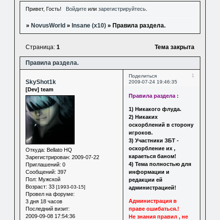
Привет, Гость!
Войдите
или
зарегистрируйтесь
.
»
NovusWorld
»
Insane (x10)
»
Правила раздела.
Страница:
1
Тема закрыта
Правила раздела.
1
Поделиться
SkyShot1k
2009-07-24 19:46:35
[Dev] team
Правила раздела :
1) Никакого флуда.
2) Никаких
оскорблений в сторону
игроков.
3) Участники ЗБТ -
оскорбление их ,
Откуда:
Bellato HQ
караеться баном!
Зарегистрирован
: 2009-07-22
4) Тема полностью для
Приглашений:
0
Сообщений:
397
информации и
Пол:
Мужской
редакции ей
Возраст:
33
[1993-03-15]
администрацией!
Провел на форуме:
Администрация в
3 дня 18 часов
Последний визит:
праве ошибаться.!
2009-09-08 17:54:36
Не знания правил , не